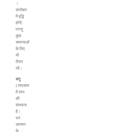
।
कारोबार
में वृद्धि
होगी,
परन्तु
कुछ
समस्याओं
के लिए
भी
तैयार
रहें।
धनु
:
व्यवसाय
में लाभ
की
संभावना
है।
धन
आगमन
के