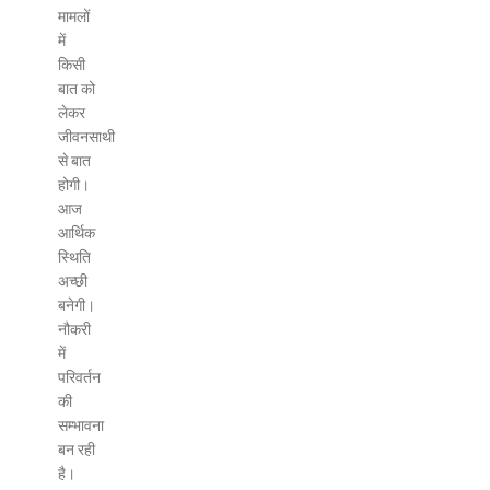
मामलों
में
किसी
बात को
लेकर
जीवनसाथी
से बात
होगी।
आज
आर्थिक
स्थिति
अच्छी
बनेगी।
नौकरी
में
परिवर्तन
की
सम्भावना
बन रही
है।