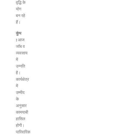
वृद्धि के
योग
बन रहे
हैं।
कुंभ
:
आज
जॉब व
व्यवसाय
में
उन्नति
है।
कार्यक्षेत्र
में
उम्मीद
के
अनुसार
कामयाबी
हासिल
होगी।
पारिवारिक