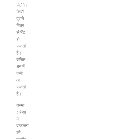
मिलेंगे।
किसी
पुराने
मित्र
से भेंट
हो
सकती
है।
संचित
धन में
कमी
आ
सकती
है।
कन्या
:
शिक्षा
में
सफलता
की