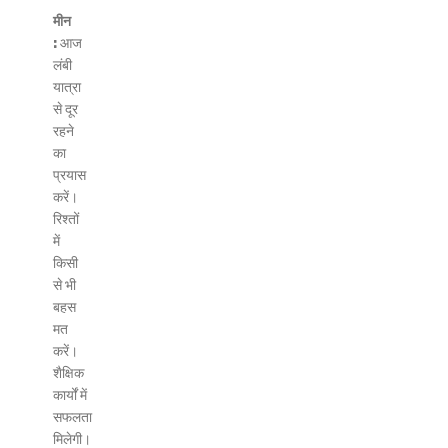
मीन
:
आज
लंबी
यात्रा
से दूर
रहने
का
प्रयास
करें।
रिश्तों
में
किसी
से भी
बहस
मत
करें।
शैक्षिक
कार्यों में
सफलता
मिलेगी।