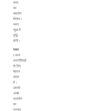
सत्ता
का
सहयोग
मिलेगा।
भवन
सुख में
वृद्धि
होगी।
मकर
:
आज
राजनीतिज्ञों
के लिए
बेहतर
समय
है।
आपके
अच्छे
प्रदर्शन
का
प्रभाव