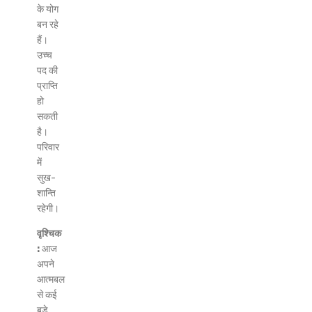
के योग
बन रहे
हैं।
उच्च
पद की
प्राप्ति
हो
सकती
है।
परिवार
में
सुख-
शान्ति
रहेगी।
वृश्चिक
:
आज
अपने
आत्मबल
से कई
बड़े