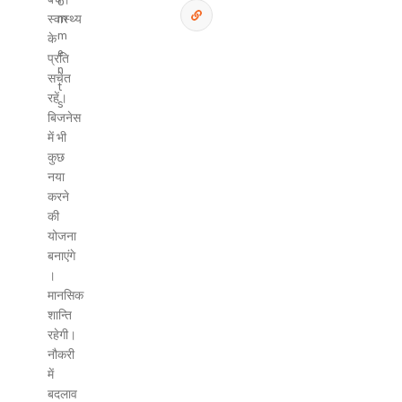
o
स्वास्थ्य
m
m
के
e
प्रति
n
सचेत
t
रहें।
s
बिजनेस
में भी
कुछ
नया
करने
की
योजना
बनाएंगे
।
मानसिक
शान्ति
रहेगी।
नौकरी
में
बदलाव