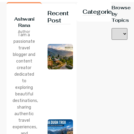
Browse
Categories
Recent
by
Ashwani
Post
Topics
Rana
24 Jul 2026
Author
Nasogi
I am a
Village,
passionate
Himachal:
travel
A
Complete
blogger and
Guide To
content
This
creator
Quiet
dedicated
Corner
to
Near
Manali
exploring
beautiful
24 Jul 2026
destinations,
Lama
sharing
Dugh
Trek :
authentic
Complete
travel
Guide to
experiences,
the Lama
and