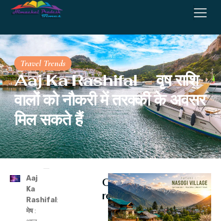
Travel Trends
Aaj Ka Rashifal – वृष राशि
वालों को नौकरी में तरक्की के अवसर
मिल सकते हैं
Aaj
Continue
Ka
reading
Rashifal
:
मेष
: