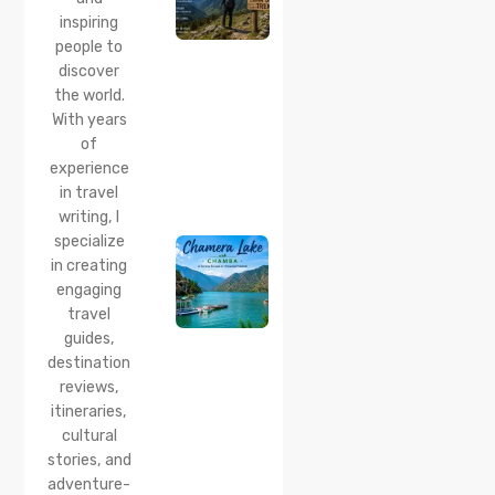
Dugh
inspiring
Trek
Start
people to
Point,
discover
Distance
the world.
& Best
With years
Time
of
20 Jul 2026
experience
Chamera
in travel
Lake
writing, I
Chamba
specialize
2026:
Boating,
in creating
Best
engaging
Time to
travel
Visit,
guides,
How to
Reach &
destination
Travel
reviews,
Guide
itineraries,
cultural
20 Jul 2026
stories, and
Bhalei
Mata
adventure-