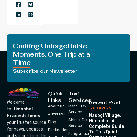
Crafting Unforgettable
Moments, One Trip at a
Time
Subscribe our Newsletter
Quick
Taxi
Links
Services
Recent Post
Welcome
About Us
Manali Taxi
24 Jul 2026
to
Himachal
Service
Advertise
Nasogi Village,
Pradesh Times
,
Shimla Taxi
Himachal: A
your trusted source
Blog
Service
Complete Guide
for news, updates,
Destinations
To This Quiet
Kangra Taxi
and stories from the