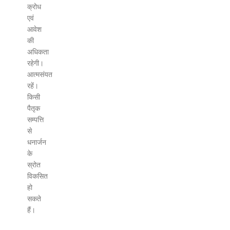
क्रोध
एवं
आवेश
की
अधिकता
रहेगी।
आत्मसंयत
रहें।
किसी
पैतृक
सम्पत्ति
से
धनार्जन
के
स्रोत
विकसित
हो
सकते
हैं।