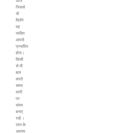
आज
जिससे
भी
मिलेंगे
वह
व्यक्ति
आपसे
प्रभावित
होगा।
किसी
से भी
बात
करते
समय
वाणी
पर
संयम
बनाए
रखें ।
लाभ के
अवसर