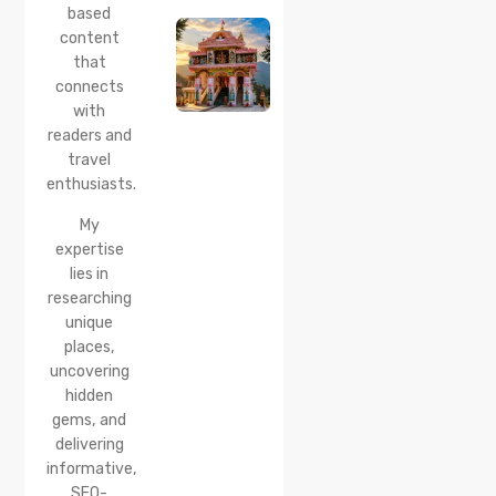
Temple,
based
Chamba:
content
History,
that
Timings,
Location,
connects
How to
with
Reach &
readers and
Best
travel
Time to
enthusiasts.
Visit
My
expertise
lies in
researching
unique
places,
uncovering
hidden
gems, and
delivering
informative,
SEO-