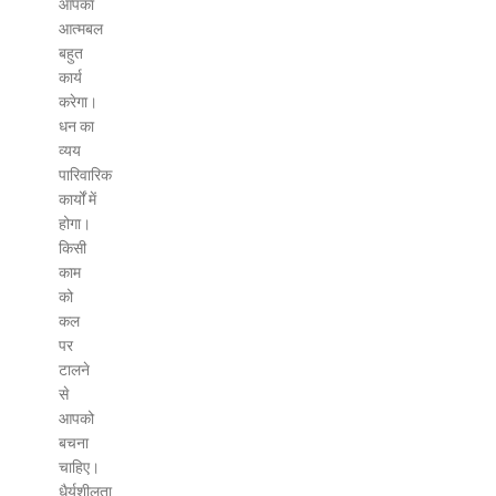
आपका
आत्मबल
बहुत
कार्य
करेगा।
धन का
व्यय
पारिवारिक
कार्यों में
होगा।
किसी
काम
को
कल
पर
टालने
से
आपको
बचना
चाहिए।
धैर्यशीलता