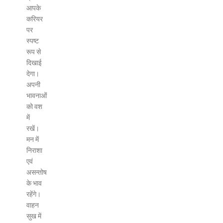
आपके
करियर
पर
स्पष्ट
रूप से
दिखाई
देगा।
अपनी
भावनाओं
को वश
में
रखें।
मन में
निराशा
एवं
असन्तोष
के भाव
रहेंगे।
वाहन
सुख में