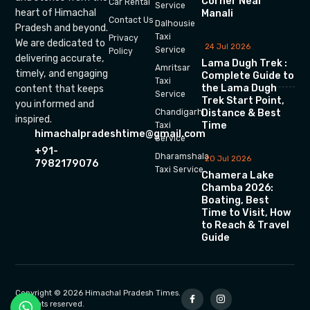
Corner Near
Car Rental
Service
heart of Himachal
Manali
Contact Us
Dalhousie
Pradesh and beyond.
Taxi
Privacy
We are dedicated to
24 Jul 2026
Service
Policy
delivering accurate,
Lama Dugh Trek :
Amritsar
timely, and engaging
Complete Guide to
Taxi
the Lama Dugh
content that keeps
Service
Trek Start Point,
you informed and
Chandigarh
Distance & Best
inspired.
Time
Taxi
himachalpradeshtime@gmail.com
Service
+91-
Dharamshala
20 Jul 2026
7982179076
Taxi Service
Chamera Lake
Chamba 2026:
Boating, Best
Time to Visit, How
to Reach & Travel
Guide
Copyright © 2026 Himachal Pradesh Times.
All rights reserved.