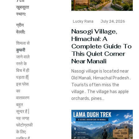
7th
खुबसूरत
स्थान:
Lucky Rana
July 24, 2026
ग्रीन
Nasogi Village,
वेल्ली:
Himachal: A
शिमला से
Complete Guide To
कुफरी
This Quiet Corner
जाने वाले
Near Manali
रस्ते के
बिच में ही
Nasogi village is located near
पड़ता हैं|
Old Manali‚ Himachal Pradesh․
इस प्लेस
Tourists often miss the
का
village․ The village has apple
वातावरण
orchards‚ pines…
बहुत
सुन्दर हैं |
यह जगह
फोटोग्राफी
के लिए
प्रशिद्ध हैं