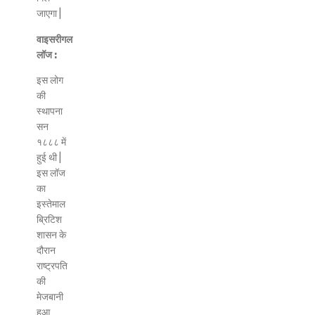
जाएगा |
वाइसरीगल
लॉज :
इस लोग
की
स्थापना
सन
१८८८ में
हुई थी |
इस लॉज
का
इस्तेमाल
ब्रिटिश
शासन के
दौरान
राष्ट्रपति
की
मेजबानी
हुआ