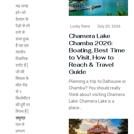
यह जगह
हरे-भरे
देवदार के
पेड़ो से भरे
Lucky Rana
July 20, 2026
वनो से
Chamera Lake
सजा हुआ
Chamba 2026:
हैं यह एक
Boating, Best Time
भेतरीन
to Visit, How to
पिकनिक
Reach & Travel
स्पॉट हैं |
Guide
जो की
शिमला के
Planning a trip to Dalhousie or
मॉल रोड
Chamba? You should really
से २
think about visiting Chamera
किलोमीटर
Lake. Chamera Lake is a
की दुरी पर
place…
स्तिथ हैं |
समुन्द्र
तल से
लगभग