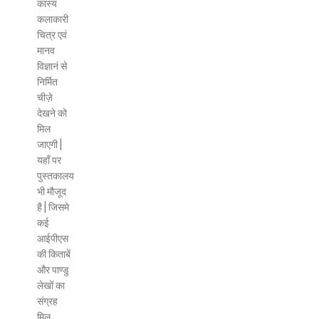
कांस्य
कलाकारी
चित्र एवं
मानव
विज्ञानं से
निर्मित
चीज़े
देखने को
मिल
जाएगी |
यहाँ पर
पुस्तकालय
भी मौजूद
है | जिसमे
कई
आईपीएस
की किताबें
और पाण्डु
लेखों का
संग्रह
मिल