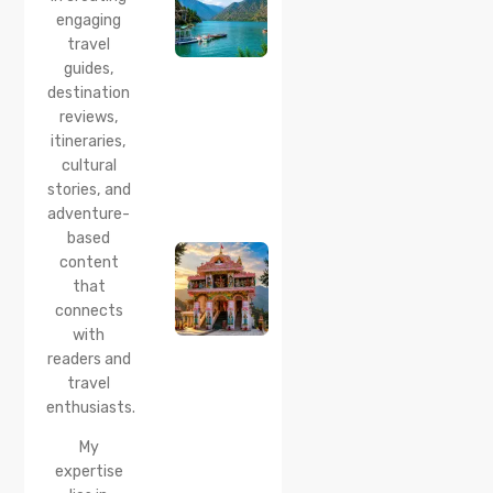
Best
engaging
Time to
travel
Visit,
guides,
How to
Reach &
destination
Travel
reviews,
Guide
itineraries,
cultural
20 Jul 2026
stories, and
Bhalei
Mata
adventure-
Temple,
based
Chamba:
content
History,
that
Timings,
Location,
connects
How to
with
Reach &
readers and
Best
travel
Time to
enthusiasts.
Visit
My
expertise