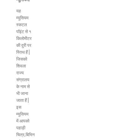
यह
म्युसियम
स्कटल
पॉइंट से १
किलोमीटर
की दुरी पर
स्तिथ हैं |
जिसको
शिवला
राज्य
संग्रालय
के नाम से
भी जाना
जाता हैं |
इस
म्युसियम
में आपको
पहाड़ी
चित्र,बिभिन