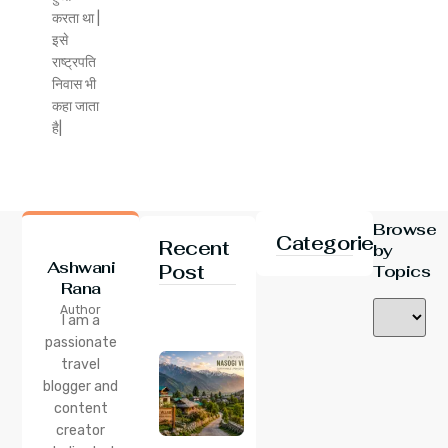
करता था |
इसे
राष्ट्रपति
निवास भी
कहा जाता
है|
Browse
Categories
Recent
by
Ashwani
Post
Topics
Rana
24 Jul 2026
Author
Nasogi
I am a
Village,
passionate
Himachal:
travel
A
Complete
blogger and
Guide To
content
This
creator
Quiet