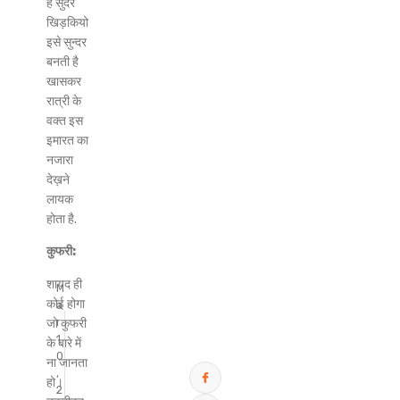
है सुंदर
खिड़कियो
इसे सुन्दर
बनती है
खासकर
रात्री के
वक्त इस
इमारत का
नजारा
देख़ने
लायक
होता है.
कुफरी:
शायद ही
M
कोई होगा
a
जो कुफरी
r
1
के बारे में
0
ना जानता
,
हो।
2