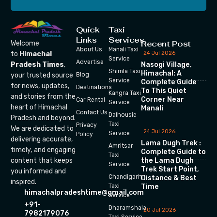
Quick
Taxi
Links
Services
Recent Post
Welcome
About Us
Manali Taxi
24 Jul 2026
to
Himachal
Service
Advertise
Nasogi Village,
Pradesh Times
,
Shimla Taxi
Himachal: A
your trusted source
Blog
Service
Complete Guide
for news, updates,
Destinations
To This Quiet
Kangra Taxi
and stories from the
Corner Near
Car Rental
Service
heart of Himachal
Manali
Contact Us
Dalhousie
Pradesh and beyond.
Taxi
Privacy
We are dedicated to
24 Jul 2026
Service
Policy
delivering accurate,
Lama Dugh Trek :
Amritsar
timely, and engaging
Complete Guide to
Taxi
the Lama Dugh
content that keeps
Service
Trek Start Point,
you informed and
Chandigarh
Distance & Best
inspired.
Time
Taxi
himachalpradeshtime@gmail.com
Service
+91-
Dharamshala
20 Jul 2026
7982179076