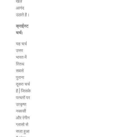
खेल
आनंद
उठाते है।
क्राईस्ट
चर्च:
यह चर्च
उत्तर
भारत में
स्तिथ
सबसे
पुराना
दूसरा चर्च
है | जिसके
पत्थरों पर
उत्कृष्त
नकासी
और रंगीन
ग्लासो से
सज़ा हुआ