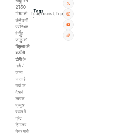
तकरीबन
0
2750
2
Tags
मीटर की
Tour,
Tourist,
Trip
5
:
0
ऊंचाइयों
C
पर स्थित
o
है यह
m
जगह को
m
शिमला की
e
बर्फीली
n
t
टोपी
के
s
नाम से
जाना
जाता है
यहां पर
देखने
लायक
प्रमुख
स्थल में
ग्रेट
हिमालय
नेचर पार्क