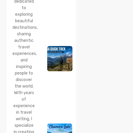
dedicated
Corner
to
Near
Manali
exploring
beautiful
24 Jul 2026
destinations,
Lama
sharing
Dugh
Trek :
authentic
Complete
travel
Guide to
experiences,
the Lama
and
Dugh
inspiring
Trek
Start
people to
Point,
discover
Distance
the world.
& Best
With years
Time
of
20 Jul 2026
experience
Chamera
in travel
Lake
writing, I
Chamba
specialize
2026:
Boating,
in creating