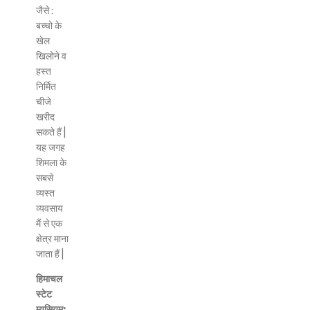
जैसे :
बच्चो के
खेल
खिलोने व
हस्त
निर्मित
चीजे
खरीद
सकते हैं |
यह जगह
शिमला के
सबसे
व्यस्त
व्यवसाय
मैं से एक
क्षेत्र माना
जाता हैं |
हिमाचल
स्टेट
म्युसियम: