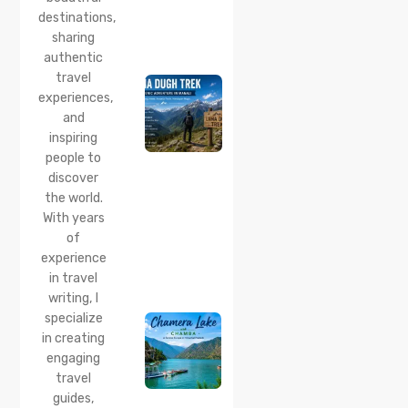
24 Jul 2026
destinations,
Lama
sharing
Dugh
Trek :
authentic
Complete
travel
Guide to
experiences,
the Lama
and
Dugh
inspiring
Trek
Start
people to
Point,
discover
Distance
the world.
& Best
With years
Time
of
20 Jul 2026
experience
Chamera
in travel
Lake
writing, I
Chamba
specialize
2026:
Boating,
in creating
Best
engaging
Time to
travel
Visit,
guides,
How to