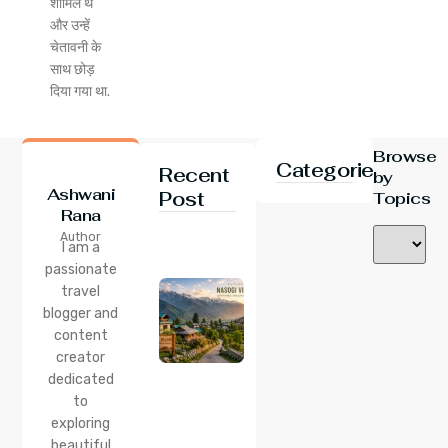
शामिल थे
और उन्हें
चेतावनी के
साथ छोड़
दिया गया था.
Browse
Categories
Recent
by
Ashwani
Post
Topics
Rana
24 Jul 2026
Author
Nasogi
I am a
Village,
passionate
Himachal:
travel
A
Complete
blogger and
Guide To
content
This
creator
Quiet
dedicated
Corner
to
Near
Manali
exploring
beautiful