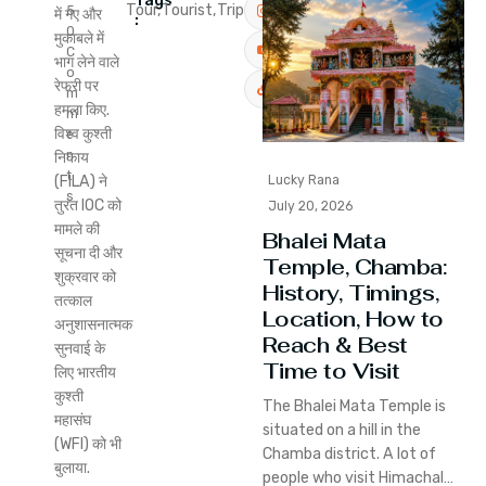
Tags
Tour,
Tourist,
Trip
5
में गए और
:
0
मुकाबले में
C
भाग लेने वाले
o
रेफरी पर
m
हमला किए.
m
विश्व कुश्ती
e
n
निकाय
t
Lucky Rana
(FILA) ने
s
तुरंत IOC को
July 20, 2026
मामले की
Bhalei Mata
सूचना दी और
Temple, Chamba:
शुक्रवार को
History, Timings,
तत्काल
Location, How to
अनुशासनात्मक
Reach & Best
सुनवाई के
Time to Visit
लिए भारतीय
कुश्ती
The Bhalei Mata Temple is
महासंघ
situated on a hill in the
(WFI) को भी
Chamba district. A lot of
बुलाया.
people who visit Himachal…