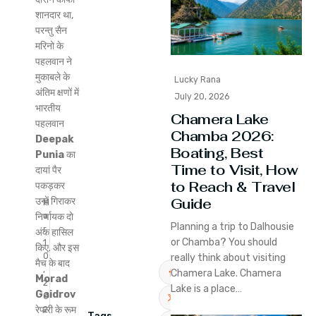
शानदार था,
परन्तु सैन
मरिनो के
पहलवान ने
मुकाबले के
Lucky Rana
अंतिम क्षणों में
July 20, 2026
भारतीय
Chamera Lake
पहलवान
Chamba 2026:
Deepak
Boating, Best
Punia
का
Time to Visit, How
दायां पैर
to Reach & Travel
पकड़कर
Guide
उन्हें गिराकर
M
a
निर्णायक दो
Planning a trip to Dalhousie
r
अंक हासिल
or Chamba? You should
1
किए. और इस
0
really think about visiting
मैच के बाद
,
Chamera Lake. Chamera
Morad
2
Lake is a place…
Gaidrov
0
रेफरी के रूम
2