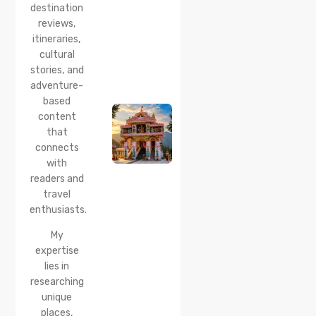
Reach &
destination
Travel
reviews,
Guide
itineraries,
cultural
20 Jul 2026
stories, and
Bhalei
Mata
adventure-
Temple,
based
Chamba:
content
History,
that
Timings,
Location,
connects
How to
with
Reach &
readers and
Best
travel
Time to
enthusiasts.
Visit
My
expertise
lies in
researching
unique
places,