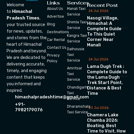
Links
Services
Recent Post
Welcome
About Us
Manali Taxi
24 Jul 2026
to
Himachal
Service
Advertise
Nasogi Village,
Pradesh Times
,
Shimla Taxi
Himachal: A
your trusted source
Blog
Service
Complete Guide
for news, updates,
Destinations
To This Quiet
Kangra Taxi
and stories from the
Corner Near
Car Rental
Service
heart of Himachal
Manali
Contact Us
Dalhousie
Pradesh and beyond.
Taxi
Privacy
We are dedicated to
24 Jul 2026
Service
Policy
delivering accurate,
Lama Dugh Trek :
Amritsar
timely, and engaging
Complete Guide to
Taxi
the Lama Dugh
content that keeps
Service
Trek Start Point,
you informed and
Chandigarh
Distance & Best
inspired.
Time
Taxi
himachalpradeshtime@gmail.com
Service
+91-
Dharamshala
20 Jul 2026
7982179076
Taxi Service
Chamera Lake
Chamba 2026:
Boating, Best
Time to Visit, How