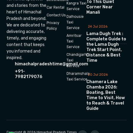
To This Quiet
Kangra Taxi
and stories from the
Corner Near
Car Rental
Service
heart of Himachal
Manali
Contact Us
Dalhousie
Pradesh and beyond.
Taxi
Privacy
We are dedicated to
24 Jul 2026
Service
Policy
delivering accurate,
Lama Dugh Trek :
Amritsar
timely, and engaging
Complete Guide to
Taxi
the Lama Dugh
content that keeps
Service
Trek Start Point,
you informed and
Chandigarh
Distance & Best
inspired.
Time
Taxi
himachalpradeshtime@gmail.com
Service
+91-
Dharamshala
20 Jul 2026
7982179076
Taxi Service
Chamera Lake
Chamba 2026:
Boating, Best
Time to Visit, How
to Reach & Travel
Guide
Copyright © 2026 Himachal Pradesh Times.