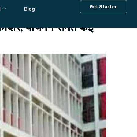
Get Started
l
Blog
ौकीदार, वॉचमैन समेत कई