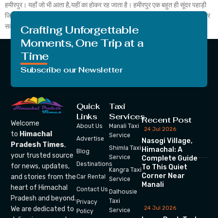
हमीरपुर। यहाँ जो भी आता है,यहीं का होकर रह जाता है। हमीरपुर एक बहुत ही सूंदर पहाड़ी
जिला है।हमीरपुर के पर्यटन स्थलों में घूमने के लिए आप बस या अपने वाहन का भी प्रयोग कर
सकते हैं।हमीरपुर के ज्यादातर दार्शनिक स्थल सड़क के […]
Crafting Unforgettable
Moments, One Trip at a
Time
Subscribe our Newsletter
Quick
Taxi
Links
Services
Recent Post
Welcome
About Us
Manali Taxi
24 Jul 2026
to
Himachal
Service
Advertise
Nasogi Village,
Pradesh Times
,
Shimla Taxi
Himachal: A
Blog
your trusted source
Service
Complete Guide
Destinations
for news, updates,
To This Quiet
Kangra Taxi
Corner Near
and stories from the
Car Rental
Service
Manali
heart of Himachal
Contact Us
Dalhousie
Pradesh and beyond.
Taxi
Privacy
We are dedicated to
24 Jul 2026
Service
Policy